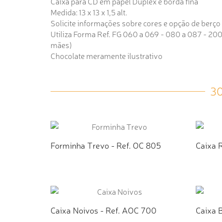
Caixa para CD em papel Duplex e borda fina
Medida: 13 x 13 x 1,5 alt.
Solicite informações sobre cores e opção de berço (
Utiliza Forma Ref. FG 060 a 069 - 080 a 087 - 20
mães)
Chocolate meramente ilustrativo
3
Forminha Trevo - Ref. OC 805
Caixa 
ADICIONAR AO ORÇAMENTO
AD
Caixa Noivos - Ref. AOC 700
Caixa B