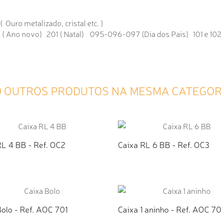
 Ouro metalizado, cristal etc. )
0 ( Ano novo) 201 ( Natal) 095-096-097 (Dia dos Pais) 101 e 102 
0 OUTROS PRODUTOS NA MESMA CATEGOR
RL 4 BB - Ref. OC2
Caixa RL 6 BB - Ref. OC3
ICIONAR AO ORÇAMENTO
ADICIONAR AO ORÇAMEN
olo - Ref. AOC 701
Caixa 1 aninho - Ref. AOC 7