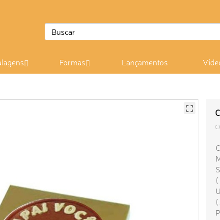
lagens
Formas
Lançamentos
Víde
C
C
C
M
S
(
U
(
P