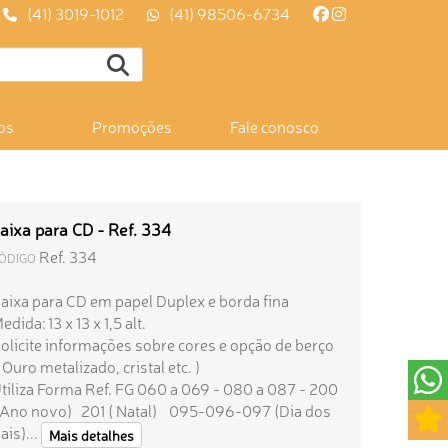
(41) 3019-1012
(41) 98506-6734
os
Promoções
Fale conosco
aixa para CD - Ref. 334
Ref. 334
ÓDIGO
aixa para CD em papel Duplex e borda fina
edida: 13 x 13 x 1,5 alt.
olicite informações sobre cores e opção de berço
 Ouro metalizado, cristal etc. )
tiliza Forma Ref. FG 060 a 069 - 080 a 087 - 200
 Ano novo) 201 ( Natal) 095-096-097 (Dia dos
ais)...
Mais detalhes