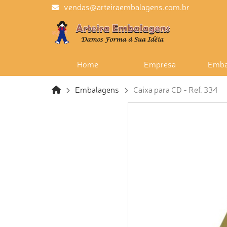
vendas@arteiraembalagens.com.br
Home
Empresa
Emba
Embalagens
Caixa para CD - Ref. 334