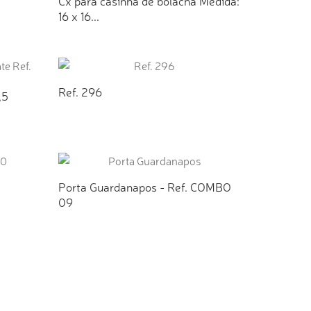
Cx para casinha de bolacha Medida:
16 x 16...
TO
ADICIONAR AO ORÇAMENTO
Ref. 296
,5
ADICIONAR AO ORÇAMENTO
TO
Porta Guardanapos - Ref. COMBO
09
TO
ADICIONAR AO ORÇAMENTO