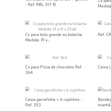
Cx para
- Ref. RBL 017-B
Medida:
ADICIONAR AO ORÇAMENTO
AD
Cx para bolo grande ou bolacha
Ref. C
Medida: 19 x...
ADICIONAR AO ORÇAMENTO
AD
Cx para Pizza de chocolate Ref.
Caixa 
364
ADICIONAR AO ORÇAMENTO
AD
Caixa garrafinha + 6 copinhos -
Bandeja
Ref. 353
manhã 