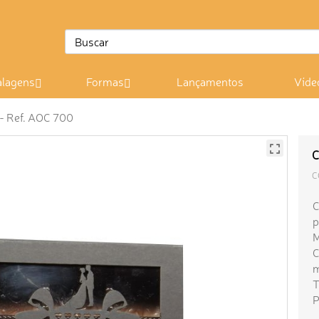
lagens
Formas
Lançamentos
Víde
 - Ref. AOC 700
C
C
C
p
M
C
m
T
P