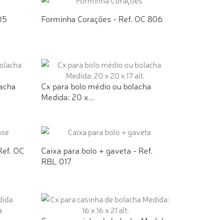
05
Forminha Corações - Ref. OC 806
TO
ADICIONAR AO ORÇAMENTO
lacha
Cx para bolo médio ou bolacha
Medida: 20 x...
TO
ADICIONAR AO ORÇAMENTO
Ref. OC
Caixa para bolo + gaveta - Ref.
RBL 017
TO
ADICIONAR AO ORÇAMENTO