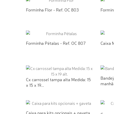
Forminha Flor - Ref. OC 803
Formin
ADICIONAR AO ORÇAMENTO
AD
Forminha Pétalas - Ref. OC 807
Caixa 
ADICIONAR AO ORÇAMENTO
AD
Bandeja
Cx carrossel tampa alta Medida: 15
manhã 
x 15 x 19...
AD
ADICIONAR AO ORÇAMENTO
Caixa para kits opcionais + gaveta