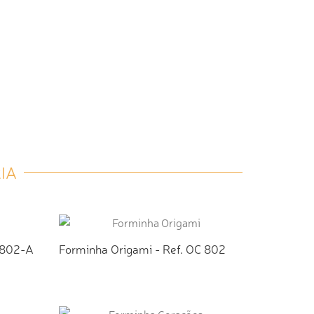
IA
 802-A
Forminha Origami - Ref. OC 802
TO
ADICIONAR AO ORÇAMENTO