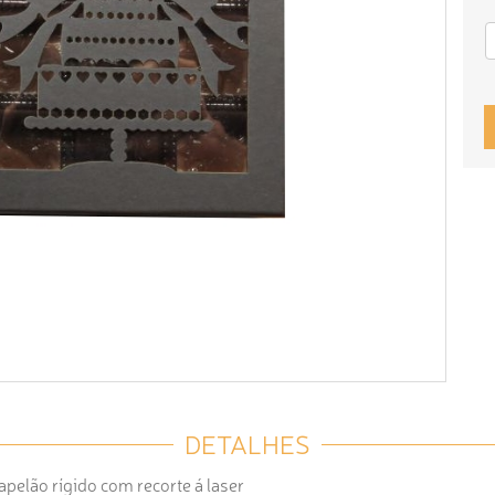
DETALHES
elão rígido com recorte á laser