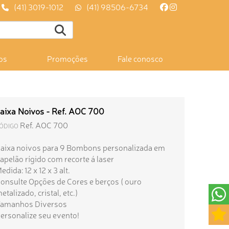
(41) 3019-1012
(41) 98506-6734
os
Promoções
Fale conosco
aixa Noivos - Ref. AOC 700
Ref. AOC 700
ÓDIGO
aixa noivos para 9 Bombons personalizada em
apelão rígido com recorte á laser
edida: 12 x 12 x 3 alt.
onsulte Opções de Cores e berços ( ouro
etalizado, cristal, etc.)
amanhos Diversos
ersonalize seu evento!