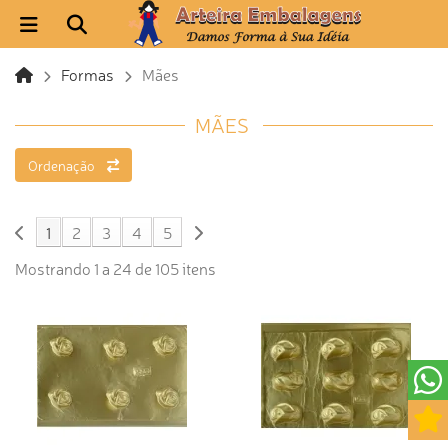
Formas
Mães
MÃES
Ordenação
1
2
3
4
5
Mostrando 1 a 24 de 105 itens