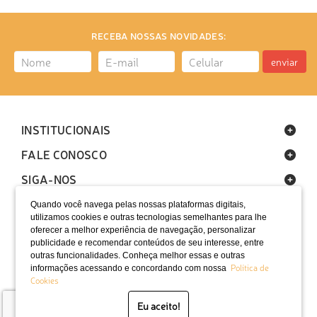
RECEBA NOSSAS NOVIDADES:
enviar
INSTITUCIONAIS
FALE CONOSCO
SIGA-NOS
Quando você navega pelas nossas plataformas digitais,
utilizamos cookies e outras tecnologias semelhantes para lhe
oferecer a melhor experiência de navegação, personalizar
publicidade e recomendar conteúdos de seu interesse, entre
outras funcionalidades. Conheça melhor essas e outras
Política de
informações acessando e concordando com nossa
LOCALIZAÇÃO
Cookies
SELOS
Eu aceito!