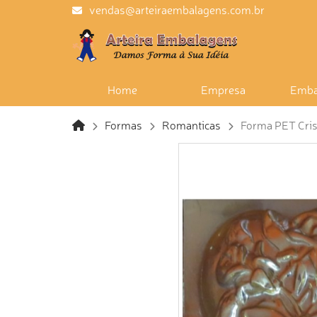
vendas@arteiraembalagens.com.br
Home
Empresa
Emba
Formas
Romanticas
Forma PET Crist