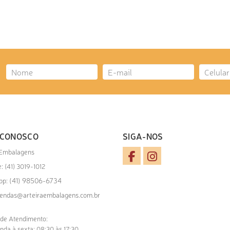
 CONOSCO
SIGA-NOS
 Embalagens
: (41) 3019-1012
(41) 98506-6734
pp:
endas@arteiraembalagens.com.br
 de Atendimento:
nda à sexta: 08:30 às 17:30