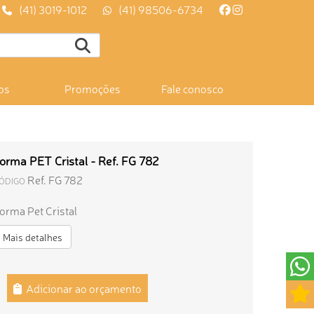
(41) 3019-1012
(41) 98506-6734
os
Promoções
Fale conosco
orma PET Cristal - Ref. FG 782
Ref. FG 782
ÓDIGO
orma Pet Cristal
Mais detalhes
Adicionar ao orçamento