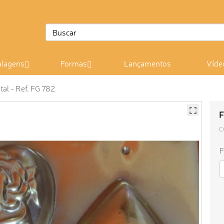
lagens
Formas
Lançamentos
Víde
al - Ref. FG 782
F
C
F