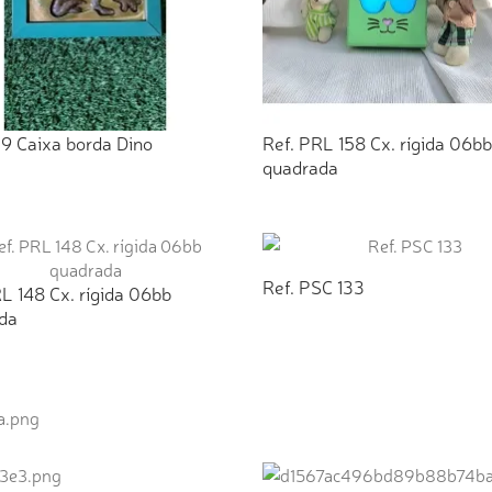
79 Caixa borda Dino
Ref. PRL 158 Cx. rígida 06bb
quadrada
ICIONAR AO ORÇAMENTO
ADICIONAR AO ORÇAMEN
Ref. PSC 133
L 148 Cx. rígida 06bb
da
ADICIONAR AO ORÇAMEN
ICIONAR AO ORÇAMENTO