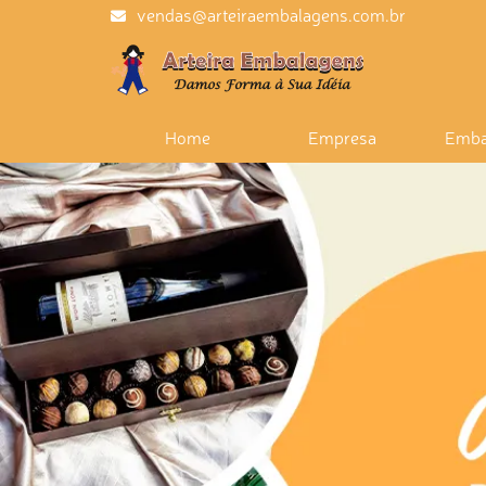
vendas@arteiraembalagens.com.br
Home
Empresa
Emba