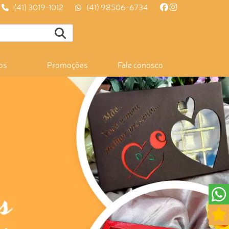
(41) 3019-1012
(41) 98506-6734
os
Promoções
Fale conosco