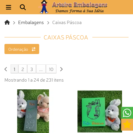
Embalagens
Caixas Páscoa
CAIXAS PÁSCOA
Ordenação
1
2
3
...
10
Mostrando 1 a 24 de 231 itens