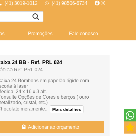
(41) 3019-1012
(41) 98506-6734
os
Promoções
Fale conosco
aixa 24 BB - Ref. PRL 024
Ref. PRL 024
ÓDIGO
aixa 24 Bombons em papelão rígido com
ecorte á laser
edida: 24 x 16 x 3 alt.
onsulte Opções de Cores e berços ( ouro
etalizado, cristal, etc.)
hocolate meramente...
Mais detalhes
Adicionar ao orçamento