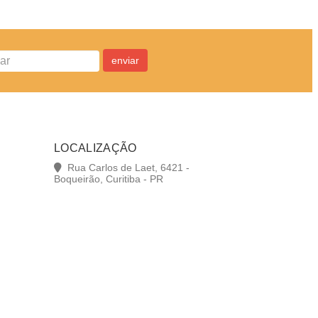
NTO
ADICIONAR AO ORÇAMENTO
ADIC
enviar
LOCALIZAÇÃO
Rua Carlos de Laet, 6421 -
Boqueirão, Curitiba - PR