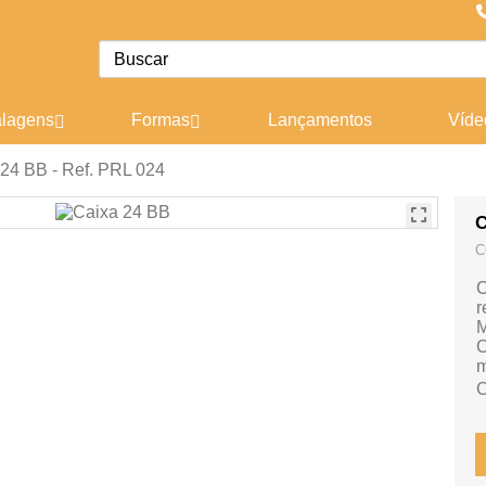
lagens
Formas
Lançamentos
Víde
24 BB - Ref. PRL 024
C
C
C
r
M
C
m
C