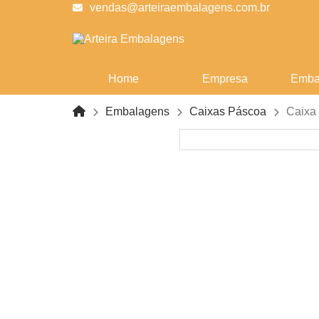
vendas@arteiraembalagens.com.br
Home
Empresa
Emba
Embalagens
Caixas Páscoa
Caixa 