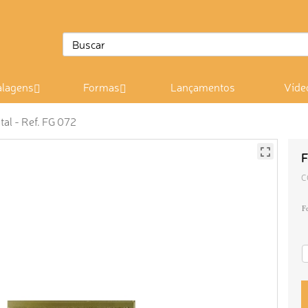
lagens
Formas
Lançamentos
Víde
al - Ref. FG 072
F
C
F