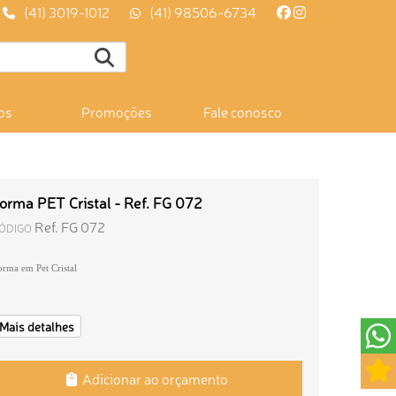
(41) 3019-1012
(41) 98506-6734
os
Promoções
Fale conosco
orma PET Cristal - Ref. FG 072
Ref. FG 072
ÓDIGO
orma em Pet Cristal
Mais detalhes
Adicionar ao orçamento