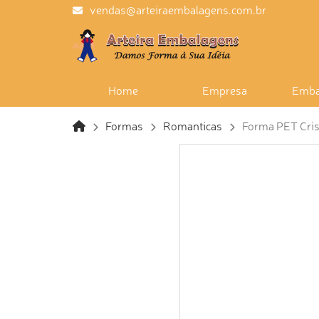
vendas@arteiraembalagens.com.br
Home
Empresa
Emba
Formas
Romanticas
Forma PET Crist