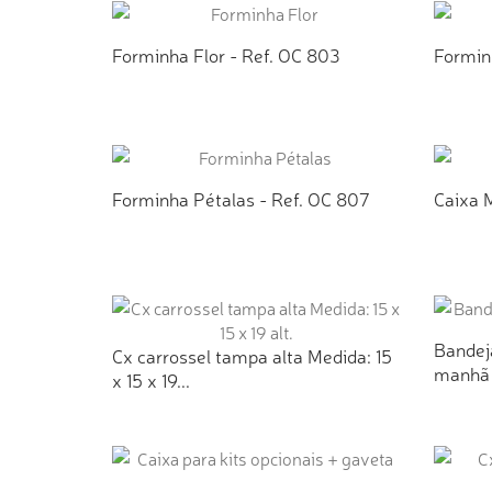
Forminha Flor - Ref. OC 803
Formin
ADICIONAR AO ORÇAMENTO
AD
Forminha Pétalas - Ref. OC 807
Caixa 
ADICIONAR AO ORÇAMENTO
AD
Bandeja
Cx carrossel tampa alta Medida: 15
manhã 
x 15 x 19...
AD
ADICIONAR AO ORÇAMENTO