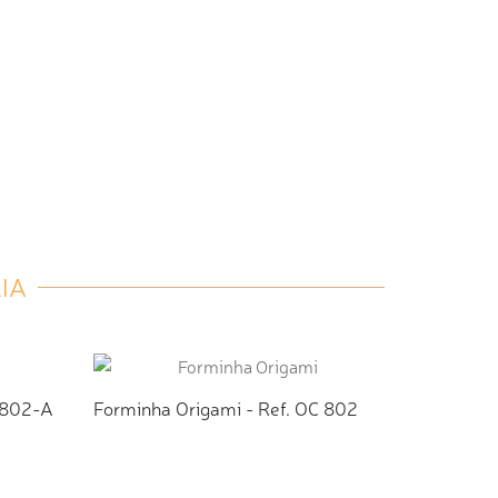
IA
 802-A
Forminha Origami - Ref. OC 802
TO
ADICIONAR AO ORÇAMENTO