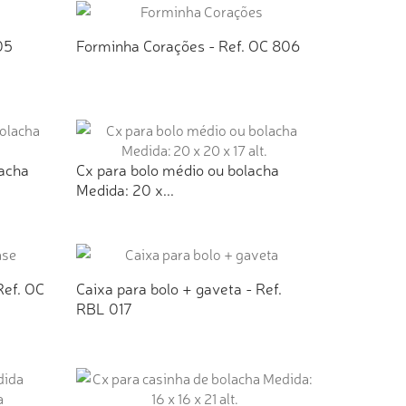
05
Forminha Corações - Ref. OC 806
TO
ADICIONAR AO ORÇAMENTO
lacha
Cx para bolo médio ou bolacha
Medida: 20 x...
TO
ADICIONAR AO ORÇAMENTO
Ref. OC
Caixa para bolo + gaveta - Ref.
RBL 017
TO
ADICIONAR AO ORÇAMENTO