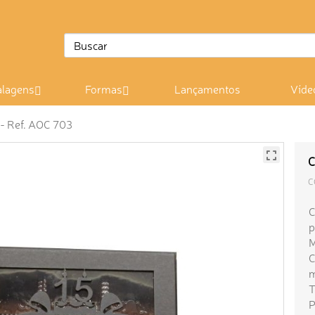
lagens
Formas
Lançamentos
Víde
 - Ref. AOC 703
C
C
C
p
M
C
m
T
P