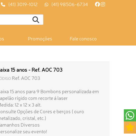
(41) 3019-1012
(41) 98506-6734
os
Promoções
Fale conosco
aixa 15 anos - Ref. AOC 703
Ref. AOC 703
ÓDIGO
aixa 15 anos para 9 Bombons personalizada em
apelão rígido com recorte á laser
edida: 12 x 12 x 3 alt.
onsulte Opções de Cores e berços ( ouro
etalizado, cristal, etc.)
amanhos Diversos
ersonalize seu evento!