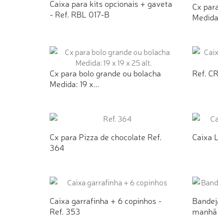
Caixa para kits opcionais + gaveta
Cx para
- Ref. RBL 017-B
Medida:
ADICIONAR AO ORÇAMENTO
AD
Cx para bolo grande ou bolacha
Ref. C
Medida: 19 x...
ADICIONAR AO ORÇAMENTO
AD
Cx para Pizza de chocolate Ref.
Caixa 
364
ADICIONAR AO ORÇAMENTO
AD
Caixa garrafinha + 6 copinhos -
Bandeja
Ref. 353
manhã 