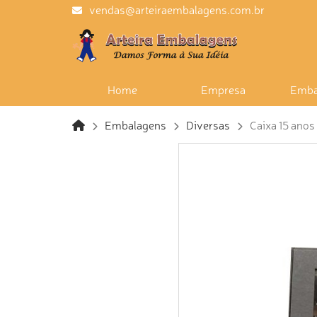
vendas@arteiraembalagens.com.br
Home
Empresa
Emba
Embalagens
Diversas
Caixa 15 anos