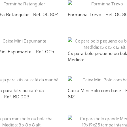
ha Retangular - Ref. OC 804
Forminha Trevo - Ref. OC 8
ICIONAR AO ORÇAMENTO
ADICIONAR AO ORÇAMEN
Mini Espumante - Ref. OC5
Cx para bolo pequeno ou bo
Medida:...
ICIONAR AO ORÇAMENTO
ADICIONAR AO ORÇAMEN
 para kits ou café da
Caixa Mini Bolo com base - 
- Ref. BD 003
812
ICIONAR AO ORÇAMENTO
ADICIONAR AO ORÇAMEN