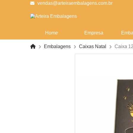
vendas@arteiraembalagens.com.br
Home
Empresa
Emba
Embalagens
Caixas Natal
Caixa 12