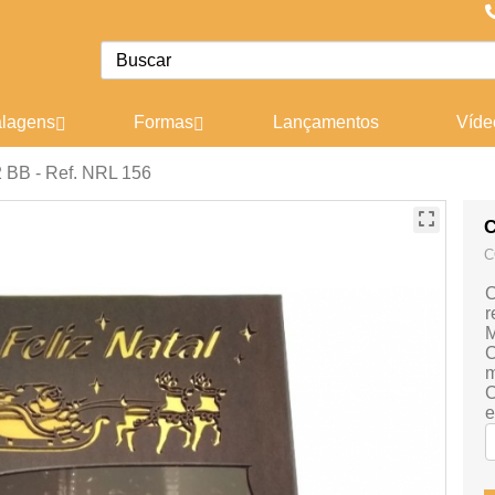
lagens
Formas
Lançamentos
Víde
 BB - Ref. NRL 156
C
C
C
r
M
C
m
C
e