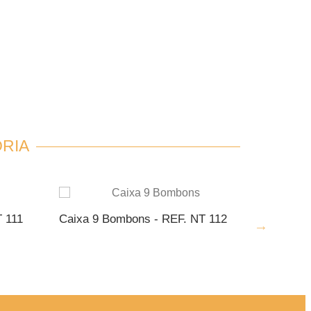
RIA
 111
Caixa 9 Bombons - REF. NT 112
Caixa 9 
NTO
ADICIONAR AO ORÇAMENTO
ADI