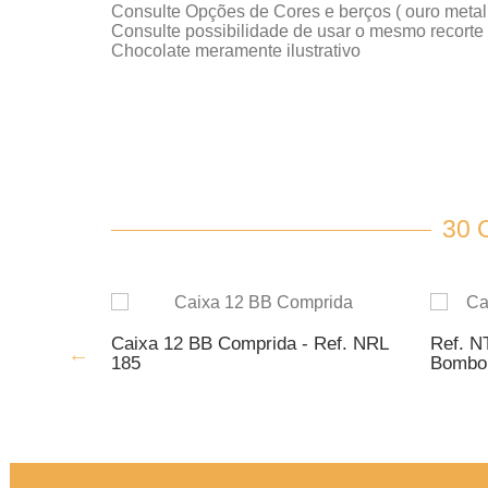
Consulte Opções de Cores e berços ( ouro metaliza
Consulte possibilidade de usar o mesmo recort
Chocolate meramente ilustrativo
30
23
Caixa 12 BB Comprida - Ref. NRL
Ref. N
185
Bombo
MENTO
ADICIONAR AO ORÇAMENTO
AD