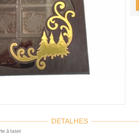
DETALHES
e á laser