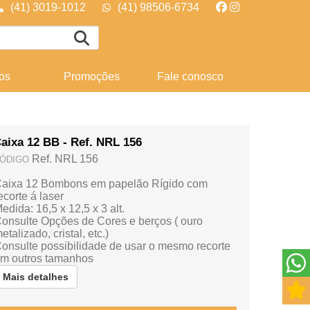
(41) 3019-1012
(41) 98506-6734
os
Promoções
Fale conosco
aixa 12 BB - Ref. NRL 156
Ref. NRL 156
ÓDIGO
aixa 12 Bombons em papelão Rígido com
ecorte á laser
edida: 16,5 x 12,5 x 3 alt.
onsulte Opções de Cores e berços ( ouro
etalizado, cristal, etc.)
onsulte possibilidade de usar o mesmo recorte
m outros tamanhos
Mais detalhes