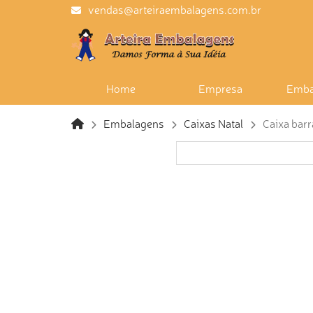
vendas@arteiraembalagens.com.br
Home
Empresa
Emba
Embalagens
Caixas Natal
Caixa bar