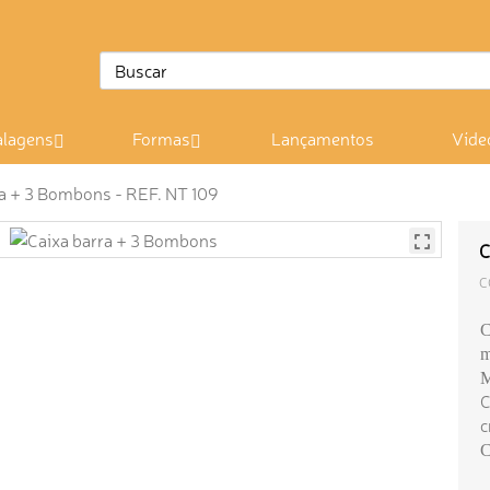
lagens
Formas
Lançamentos
Víde
ra + 3 Bombons - REF. NT 109
C
C
C
m
M
C
c
C