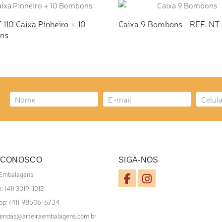
 110 Caixa Pinheiro + 10
Caixa 9 Bombons - REF. NT 1
ns
ICIONAR AO ORÇAMENTO
ADICIONAR AO ORÇAMEN
 CONOSCO
SIGA-NOS
 Embalagens
: (41) 3019-1012
(41) 98506-6734
pp:
endas@arteiraembalagens.com.br