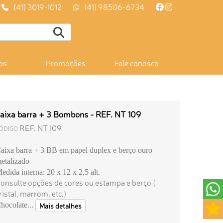
(41) 3019-1012
(41) 98506-6734
os
Promoções
Fale conosco
aixa barra + 3 Bombons - REF. NT 109
REF. NT 109
ÓDIGO
aixa barra + 3 BB em papel duplex e berço ouro
etalizado
edida interna: 20 x 12 x 2,5 alt.
onsulte opções de cores ou estampa e berço (
ristal, marrom, etc.)
hocolate...
Mais detalhes