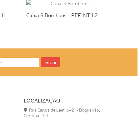
11
Caixa 9 Bombons - REF. NT 112
Caixa 9 B
TO
ADICIONAR AO ORÇAMENTO
ADIC
enviar
LOCALIZAÇÃO
Rua Carlos de Laet, 6421 - Boqueirão,
Curitiba - PR