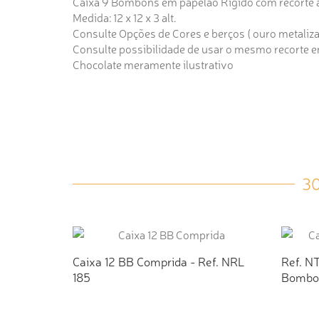
Caixa 9 Bombons em papelão Rígido com recorte á
Medida: 12 x 12 x 3 alt.
Consulte Opções de Cores e berços ( ouro metalizado
Consulte possibilidade de usar o mesmo recorte
Chocolate meramente ilustrativo
3
Caixa 12 BB Comprida - Ref. NRL
Ref. NT
185
Bombo
ADICIONAR AO ORÇAMENTO
AD