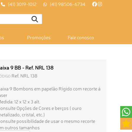
(41) 3019-1012
(41) 98506-6734
os
Promoções
Fale conosco
aixa 9 BB - Ref. NRL 138
Ref. NRL 138
ÓDIGO
aixa 9 Bombons em papelão Rígido com recorte á
aser
edida: 12 x 12 x 3 alt.
onsulte Opções de Cores e berços ( ouro
etalizado, cristal, etc.)
onsulte possibilidade de usar o mesmo recorte
m outros tamanhos