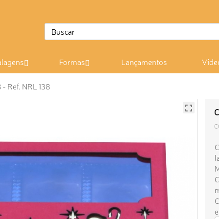
lagens
Formas
Lançamentos
Víde
 - Ref. NRL 138
C
C
C
l
M
C
m
C
e