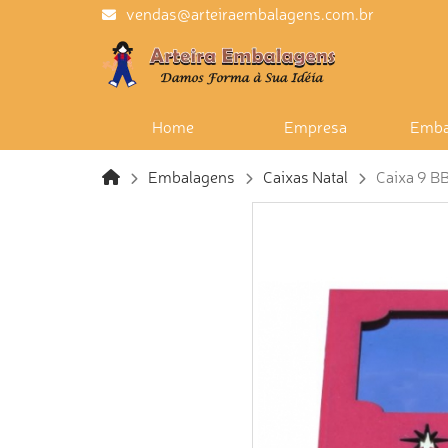
vendas@arteiraembalagens.com.br
Home
Empresa
Emba
Embalagens
Caixas Natal
Caixa 9 BB