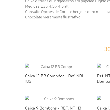
Caixa 6 trufas ou brigadeiros em papelão Rígido c
Medidas: 23 x 4,5 x 4,5 alt.
Consulte Opções de Cores e berços ( ouro metalizado
Chocolate meramente ilustrativo
3
Caixa 12 BB Comprida - Ref. NRL
Ref. NT
185
Bombo
ADICIONAR AO ORÇAMENTO
AD
Caixa 9 Bombons - REF. NT 113
Caixa 