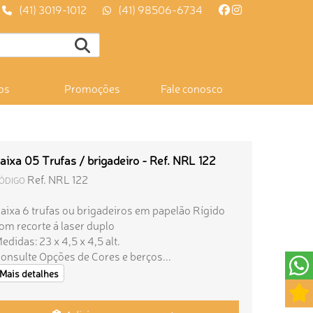
(41) 3019-1012
(41) 98506-6734
os
Promoções
Fale conosco
aixa 05 Trufas / brigadeiro - Ref. NRL 122
Ref. NRL 122
ÓDIGO
aixa 6 trufas ou brigadeiros em papelão Rígido
om recorte á laser duplo
edidas: 23 x 4,5 x 4,5 alt.
onsulte Opções de Cores e berços...
Mais detalhes