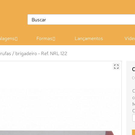
lagens
Formas
Lançamentos
Víde
rufas / brigadeiro - Ref. NRL 122
C
C
C
c
M
C