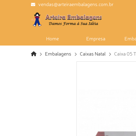
vendas@arteiraembalagens.com.br
Home
Empresa
Emba
Embalagens
Caixas Natal
Caixa 05 T