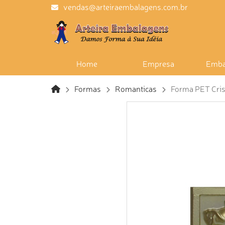
vendas@arteiraembalagens.com.br
Home
Empresa
Emba
Formas
Romanticas
Forma PET Crist