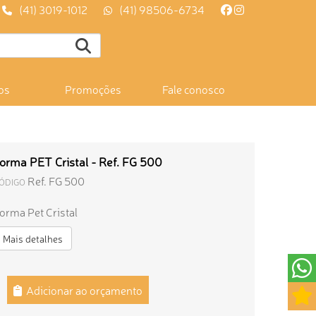
(41) 3019-1012
(41) 98506-6734
os
Promoções
Fale conosco
orma PET Cristal - Ref. FG 500
Ref. FG 500
ÓDIGO
orma Pet Cristal
Mais detalhes
Adicionar ao orçamento