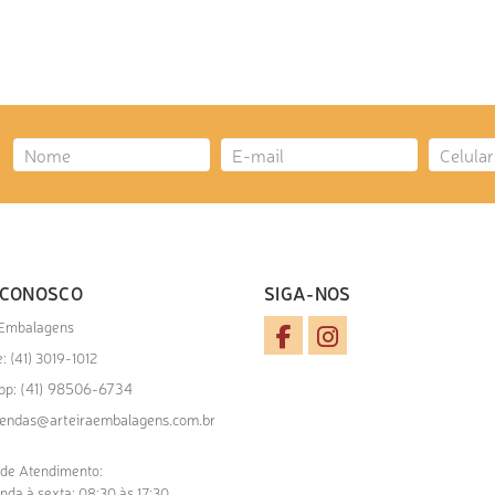
CIONAR AO ORÇAMENTO
 CONOSCO
SIGA-NOS
 Embalagens
: (41) 3019-1012
(41) 98506-6734
pp:
endas@arteiraembalagens.com.br
 de Atendimento:
nda à sexta: 08:30 às 17:30