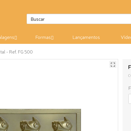
lagens
Formas
Lançamentos
Víde
al - Ref. FG 500
F
C
F