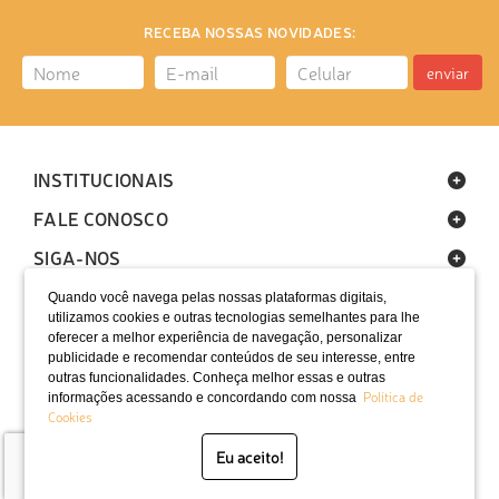
RECEBA NOSSAS NOVIDADES:
enviar
INSTITUCIONAIS
FALE CONOSCO
SIGA-NOS
Quando você navega pelas nossas plataformas digitais,
utilizamos cookies e outras tecnologias semelhantes para lhe
oferecer a melhor experiência de navegação, personalizar
publicidade e recomendar conteúdos de seu interesse, entre
outras funcionalidades. Conheça melhor essas e outras
Política de
informações acessando e concordando com nossa
LOCALIZAÇÃO
Cookies
SELOS
Eu aceito!
Desenvolvido por Bruc Internet