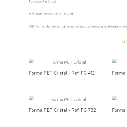
Forma em Pet Cristal
Medida da Barra: 17,5 x 12,0 x 1,9 alt.
OBS: As medidas são aproximadas, podendo ter variações de até mais ou 
3
Forma PET Cristal - Ref. FG 412
Forma 
ADICIONAR AO ORÇAMENTO
AD
Forma PET Cristal - Ref. FG 782
Forma 