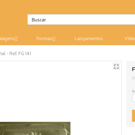
lagens
Formas
Lançamentos
Víde
al - Ref. FG 141
F
C
F