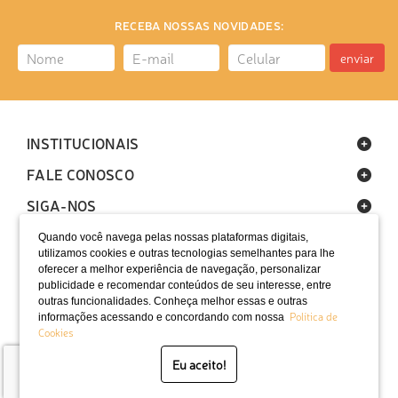
RECEBA NOSSAS NOVIDADES:
enviar
INSTITUCIONAIS
FALE CONOSCO
SIGA-NOS
Quando você navega pelas nossas plataformas digitais,
utilizamos cookies e outras tecnologias semelhantes para lhe
oferecer a melhor experiência de navegação, personalizar
publicidade e recomendar conteúdos de seu interesse, entre
outras funcionalidades. Conheça melhor essas e outras
Política de
informações acessando e concordando com nossa
LOCALIZAÇÃO
Cookies
SELOS
Eu aceito!
Desenvolvido por Bruc Internet