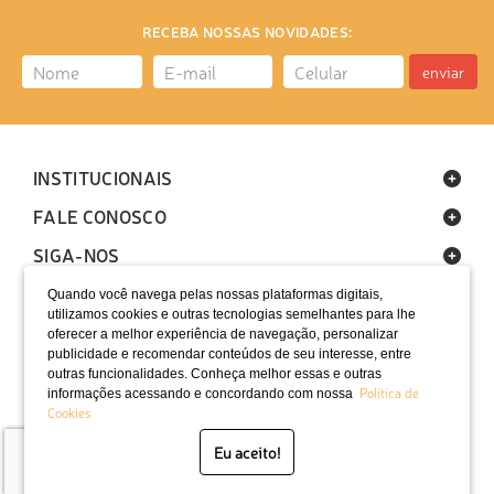
RECEBA NOSSAS NOVIDADES:
enviar
INSTITUCIONAIS
FALE CONOSCO
SIGA-NOS
Quando você navega pelas nossas plataformas digitais,
utilizamos cookies e outras tecnologias semelhantes para lhe
oferecer a melhor experiência de navegação, personalizar
publicidade e recomendar conteúdos de seu interesse, entre
outras funcionalidades. Conheça melhor essas e outras
Política de
informações acessando e concordando com nossa
LOCALIZAÇÃO
Cookies
SELOS
Eu aceito!
Desenvolvido por Bruc Internet