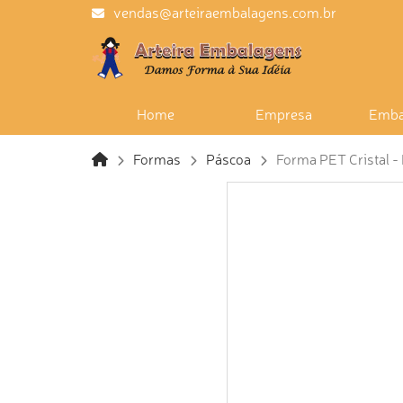
vendas@arteiraembalagens.com.br
Home
Empresa
Emba
Formas
Páscoa
Forma PET Cristal -