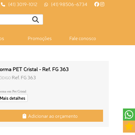
(41) 3019-1012
(41) 98506-6734
os
Promoções
Fale conosco
orma PET Cristal - Ref. FG 363
Ref. FG 363
ÓDIGO
orma em Pet Cristal
Mais detalhes
Adicionar ao orçamento