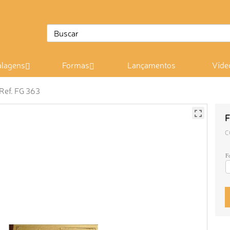
lagens
Formas
Lançamentos
Víde
 Ref. FG 363
F
C
F