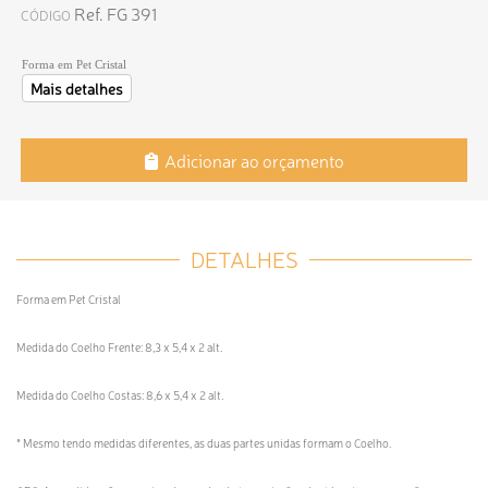
Ref. FG 391
CÓDIGO
Forma em Pet Cristal
Mais detalhes
Adicionar ao orçamento
DETALHES
Forma em Pet Cristal
Medida do Coelho Frente: 8,3 x 5,4 x 2 alt.
Medida do Coelho Costas: 8,6 x 5,4 x 2 alt.
* Mesmo tendo medidas diferentes, as duas partes unidas formam o Coelho.