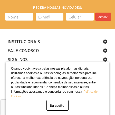
RECEBA NOSSAS NOVIDADES:
enviar
INSTITUCIONAIS
FALE CONOSCO
SIGA-NOS
Quando você navega pelas nossas plataformas digitais,
utilizamos cookies e outras tecnologias semelhantes para lhe
oferecer a melhor experiência de navegação, personalizar
publicidade e recomendar conteúdos de seu interesse, entre
outras funcionalidades. Conheça melhor essas e outras
Política de
informações acessando e concordando com nossa
LOCALIZAÇÃO
Cookies
SELOS
Eu aceito!
Desenvolvido por Bruc Internet