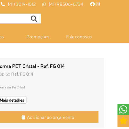
(41) 3019-1012
(41) 98506-6734
os
Promoções
Fale conosco
orma PET Cristal - Ref. FG 014
Ref. FG 014
ÓDIGO
orma em Pet Cristal
Mais detalhes
Adicionar ao orçamento