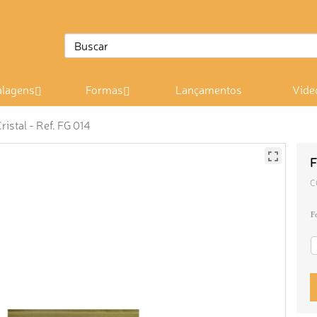
lagens
Formas
Lançamentos
Víde
istal - Ref. FG 014
F
C
F