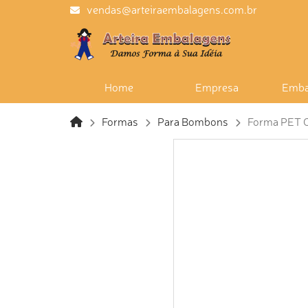
vendas@arteiraembalagens.com.br
Home
Empresa
Emba
Formas
Para Bombons
Forma PET Cr