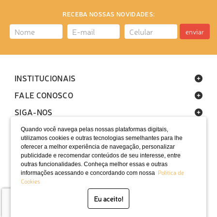
RECEBA NOSSAS NOVIDADES:
enviar
INSTITUCIONAIS
FALE CONOSCO
SIGA-NOS
Quando você navega pelas nossas plataformas digitais,
utilizamos cookies e outras tecnologias semelhantes para lhe
oferecer a melhor experiência de navegação, personalizar
publicidade e recomendar conteúdos de seu interesse, entre
outras funcionalidades. Conheça melhor essas e outras
Política de
informações acessando e concordando com nossa
LOCALIZAÇÃO
Cookies
SELOS
Eu aceito!
Desenvolvido por Bruc Internet