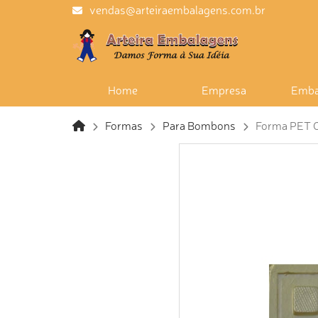
vendas@arteiraembalagens.com.br
Home
Empresa
Emba
Formas
Para Bombons
Forma PET Cr