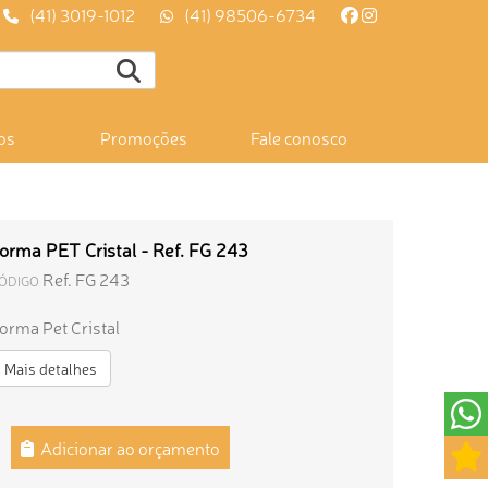
(41) 3019-1012
(41) 98506-6734
os
Promoções
Fale conosco
orma PET Cristal - Ref. FG 243
Ref. FG 243
ÓDIGO
orma Pet Cristal
Mais detalhes
Adicionar ao orçamento