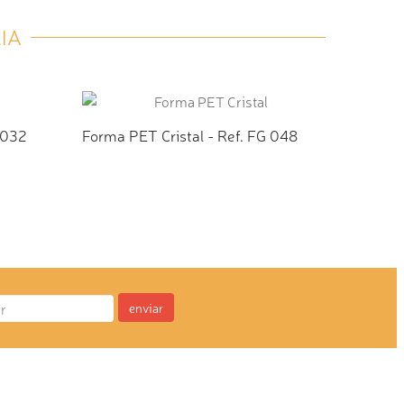
IA
 032
Forma PET Cristal - Ref. FG 048
Forma P
TO
ADICIONAR AO ORÇAMENTO
AD
enviar