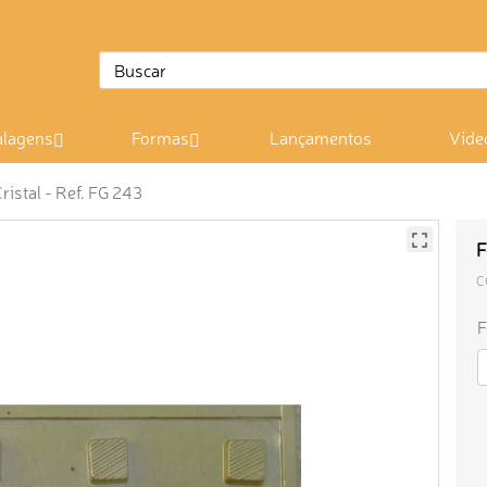
lagens
Formas
Lançamentos
Víde
istal - Ref. FG 243
F
C
F