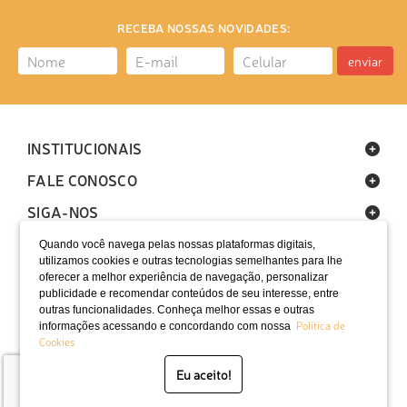
RECEBA NOSSAS NOVIDADES:
enviar
INSTITUCIONAIS
FALE CONOSCO
SIGA-NOS
Quando você navega pelas nossas plataformas digitais,
utilizamos cookies e outras tecnologias semelhantes para lhe
oferecer a melhor experiência de navegação, personalizar
publicidade e recomendar conteúdos de seu interesse, entre
outras funcionalidades. Conheça melhor essas e outras
Política de
informações acessando e concordando com nossa
LOCALIZAÇÃO
Cookies
SELOS
Eu aceito!
Desenvolvido por Bruc Internet