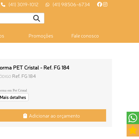
(41) 3019-1012
(41) 98506-6734
os
Promoções
Fale conosco
orma PET Cristal - Ref. FG 184
Ref. FG 184
ÓDIGO
orma em Pet Cristal
Mais detalhes
Adicionar ao orçamento