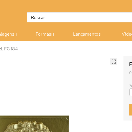
lagens
Formas
Lançamentos
Víde
f. FG 184
F
C
F