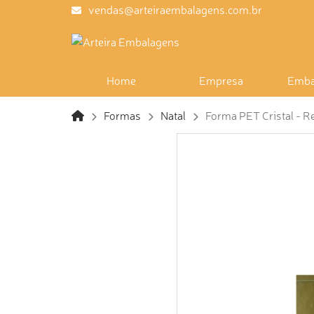
vendas@arteiraembalagens.com.br
Home
Empresa
Emba
Formas
Natal
Forma PET Cristal - Re