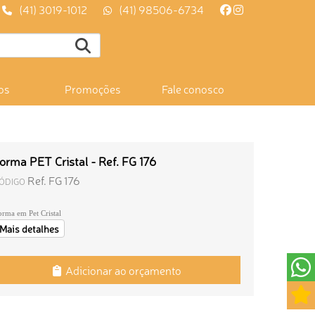
(41) 3019-1012
(41) 98506-6734
os
Promoções
Fale conosco
orma PET Cristal - Ref. FG 176
Ref. FG 176
ÓDIGO
orma em Pet Cristal
Mais detalhes
Adicionar ao orçamento