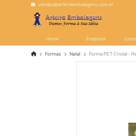
vendas@arteiraembalagens.com.br
Home
Empresa
Emba
Formas
Natal
Forma PET Cristal - Re