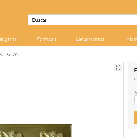
lagens
Formas
Lançamentos
Víde
f. FG 176
F
C
F