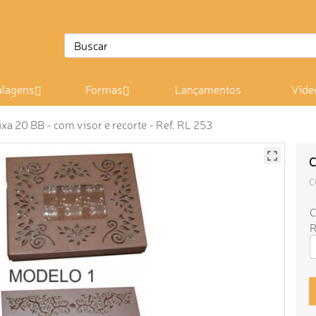
lagens
Formas
Lançamentos
Víde
ixa 20 BB - com visor e recorte - Ref. RL 253
C
C
C
R