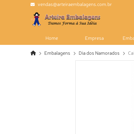
vendas@arteiraembalagens.com.br
Home
Empresa
Emba
Embalagens
Dia dos Namorados
Ca