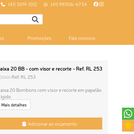
(41) 3019-1012
(41) 98506-6734
os
Promoções
Fale conosco
aixa 20 BB - com visor e recorte - Ref. RL 253
Ref. RL 253
ÓDIGO
aixa 20 Bombons com visor e recorte em papelão
ígido
Mais detalhes
Adicionar ao orçamento