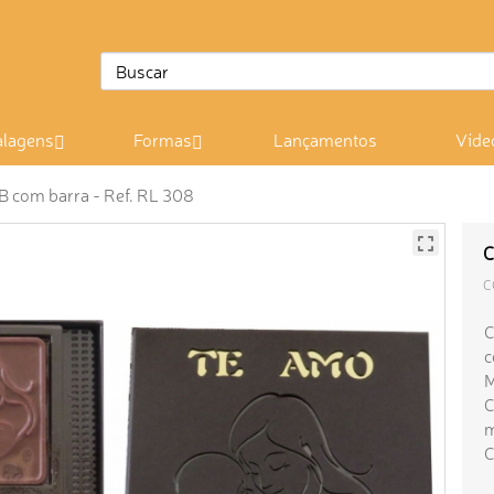
lagens
Formas
Lançamentos
Víde
B com barra - Ref. RL 308
C
C
C
c
M
C
m
C