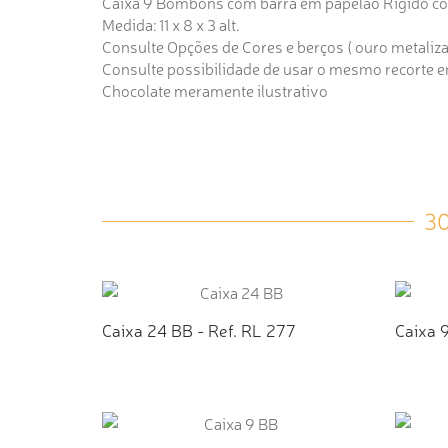
Caixa 9 Bombons com barra em papelão Rígido com
Medida: 11 x 8 x 3 alt.
Consulte Opções de Cores e berços ( ouro metalizado
Consulte possibilidade de usar o mesmo recorte
Chocolate meramente ilustrativo
3
Caixa 24 BB - Ref. RL 277
Caixa 
ADICIONAR AO ORÇAMENTO
AD