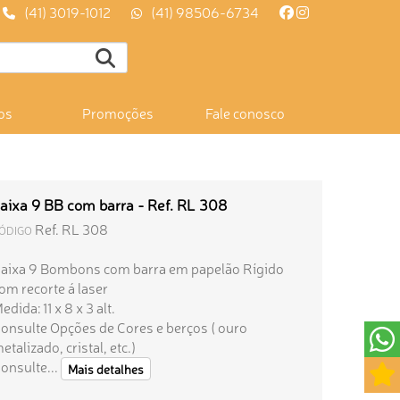
(41) 3019-1012
(41) 98506-6734
os
Promoções
Fale conosco
aixa 9 BB com barra - Ref. RL 308
Ref. RL 308
ÓDIGO
aixa 9 Bombons com barra em papelão Rígido
om recorte á laser
edida: 11 x 8 x 3 alt.
onsulte Opções de Cores e berços ( ouro
etalizado, cristal, etc.)
onsulte...
Mais detalhes