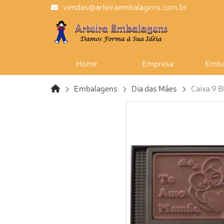
vendas@arteiraembalagens.com.br
Home
Empresa
Emba
Embalagens
Dia das Mães
Caixa 9 B