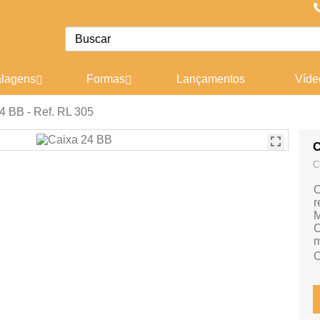
lagens
Formas
Lançamentos
Víde
4 BB - Ref. RL 305
C
C
C
r
M
C
m
C