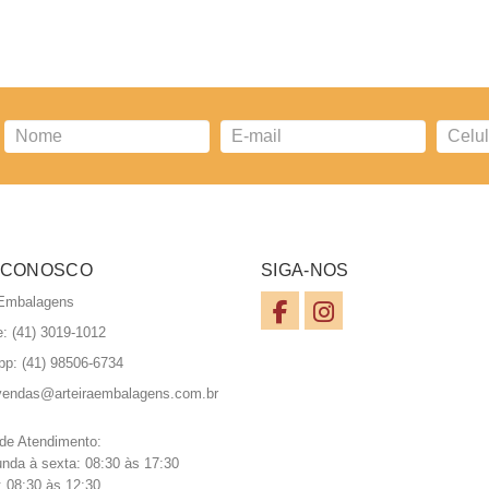
ICIONAR AO ORÇAMENTO
 CONOSCO
SIGA-NOS
 Embalagens
e: (41) 3019-1012
pp:
(41) 98506-6734
vendas@arteiraembalagens.com.br
 de Atendimento:
nda à sexta: 08:30 às 17:30
 08:30 às 12:30