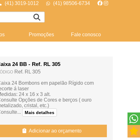
(41) 3019-1012
(41) 98506-6734
os
Promoções
Fale conosco
aixa 24 BB - Ref. RL 305
Ref. RL 305
ÓDIGO
aixa 24 Bombons em papelão Rígido com
ecorte á laser
edidas: 24 x 16 x 3 alt.
onsulte Opções de Cores e berços ( ouro
etalizado, cristal, etc.)
onsulte...
Mais detalhes
Adicionar ao orçamento