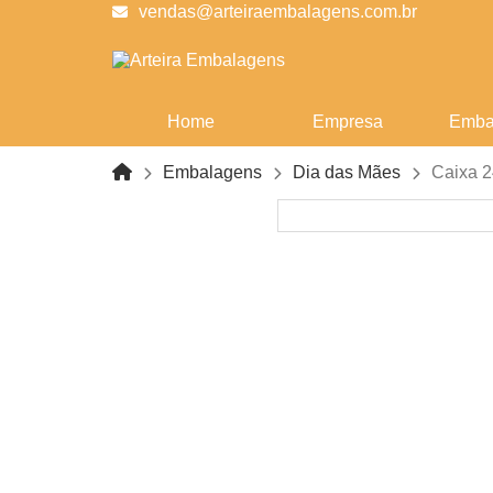
vendas@arteiraembalagens.com.br
Home
Empresa
Emba
Embalagens
Dia das Mães
Caixa 2