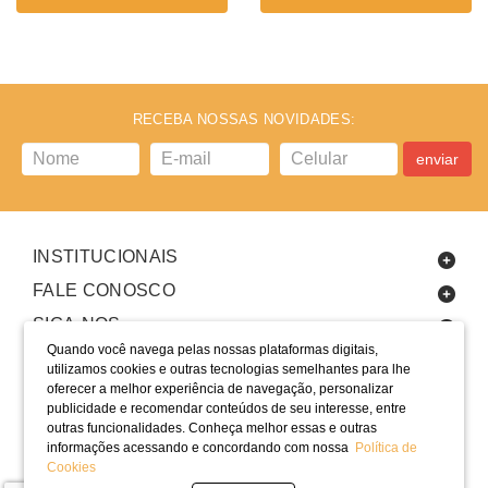
RECEBA NOSSAS NOVIDADES:
enviar
INSTITUCIONAIS
FALE CONOSCO
SIGA-NOS
Quando você navega pelas nossas plataformas digitais,
utilizamos cookies e outras tecnologias semelhantes para lhe
oferecer a melhor experiência de navegação, personalizar
publicidade e recomendar conteúdos de seu interesse, entre
outras funcionalidades. Conheça melhor essas e outras
informações acessando e concordando com nossa
Política de
LOCALIZAÇÃO
Cookies