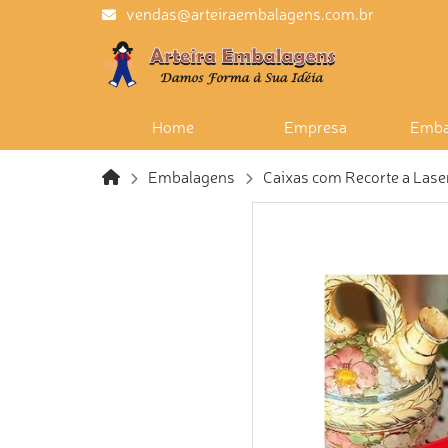
vendas@arteiraembalagens.com.br
Home
Empresa
Emba
Embalagens
Caixas com Recorte a Lase