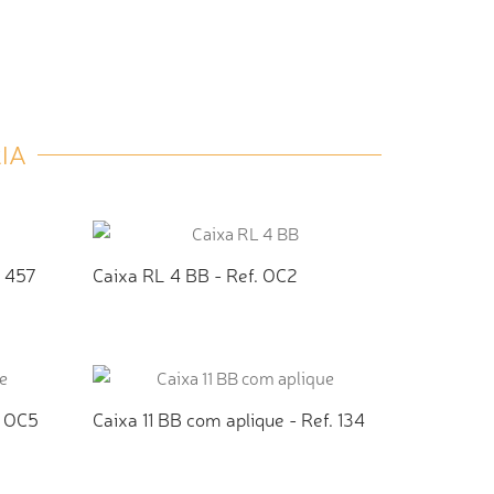
IA
L 457
Caixa RL 4 BB - Ref. OC2
TO
ADICIONAR AO ORÇAMENTO
. OC5
Caixa 11 BB com aplique - Ref. 134