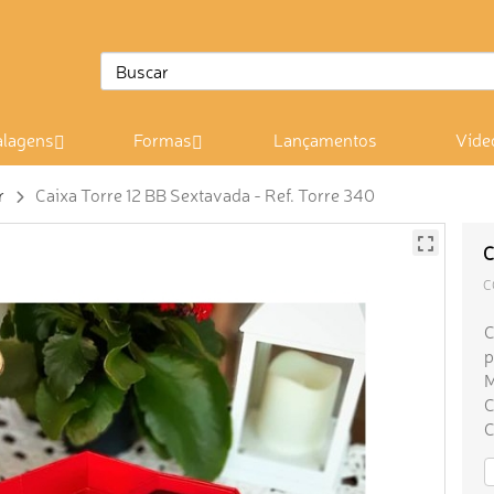
lagens
Formas
Lançamentos
Víde
r
Caixa Torre 12 BB Sextavada - Ref. Torre 340
C
C
C
p
M
C
C