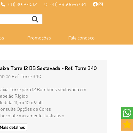
(41) 3019-1012
(41) 98506-6734
os
Promoções
Fale conosco
aixa Torre 12 BB Sextavada - Ref. Torre 340
Ref. Torre 340
ÓDIGO
aixa Torre para 12 Bombons sextavada em
apelão Rígido
edida: 11,5 x 10 x 9 alt.
onsulte Opções de Cores
hocolate meramente ilustrativo
Mais detalhes