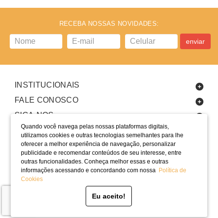
RECEBA NOSSAS NOVIDADES:
enviar
INSTITUCIONAIS
FALE CONOSCO
SIGA-NOS
Quando você navega pelas nossas plataformas digitais,
utilizamos cookies e outras tecnologias semelhantes para lhe
oferecer a melhor experiência de navegação, personalizar
publicidade e recomendar conteúdos de seu interesse, entre
outras funcionalidades. Conheça melhor essas e outras
informações acessando e concordando com nossa
Política de
LOCALIZAÇÃO
Cookies
SELOS
Eu aceito!
Desenvolvido por Bruc Internet