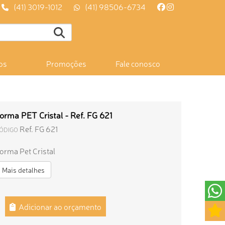
(41) 3019-1012
(41) 98506-6734
os
Promoções
Fale conosco
orma PET Cristal - Ref. FG 621
Ref. FG 621
ÓDIGO
orma Pet Cristal
Mais detalhes
Adicionar ao orçamento