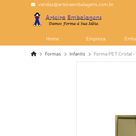
vendas@arteiraembalagens.com.br
Home
Empresa
Emba
Formas
Infantis
Forma PET Cristal - 