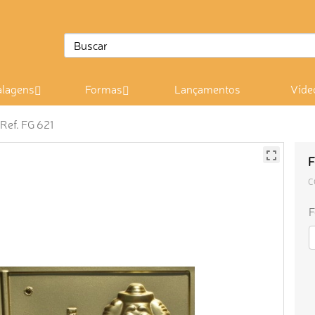
lagens
Formas
Lançamentos
Víde
Ref. FG 621
F
C
F