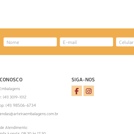
 CONOSCO
SIGA-NOS
 Embalagens
: (41) 3019-1012
(41) 98506-6734
pp:
endas@arteiraembalagens.com.br
 de Atendimento:
nda à sexta: 08:30 às 17:30