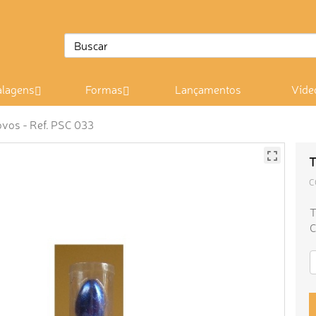
lagens
Formas
Lançamentos
Víde
ovos - Ref. PSC 033
T
C
T
C