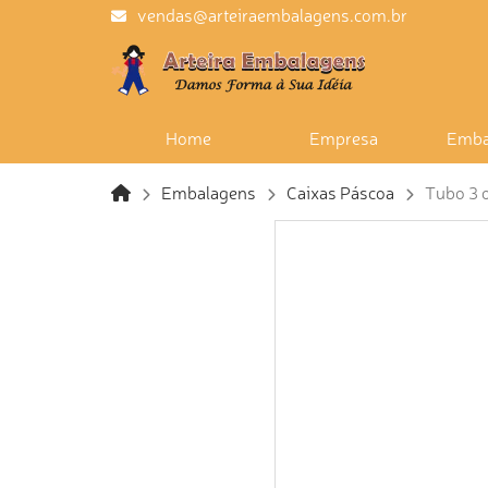
vendas@arteiraembalagens.com.br
Home
Empresa
Emba
Embalagens
Caixas Páscoa
Tubo 3 