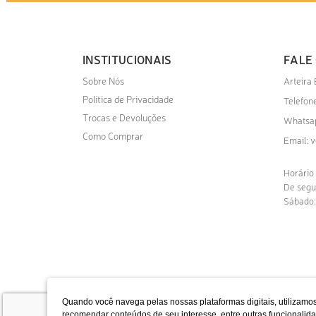
INSTITUCIONAIS
FALE
Sobre Nós
Arteira
Política de Privacidade
Telefone
Trocas e Devoluções
Whatsa
Como Comprar
v
Email:
Horário
De segu
Sábado:
Quando você navega pelas nossas plataformas digitais, utilizamos
recomendar conteúdos de seu interesse, entre outras funcional