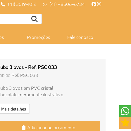
(41) 3019-1012
(41) 98506-6734
os
Promoções
Fale conosco
ubo 3 ovos - Ref. PSC 033
Ref. PSC 033
ÓDIGO
ubo 3 ovos em PVC cristal
hocolate meramente ilustrativo
Mais detalhes
Adicionar ao orçamento