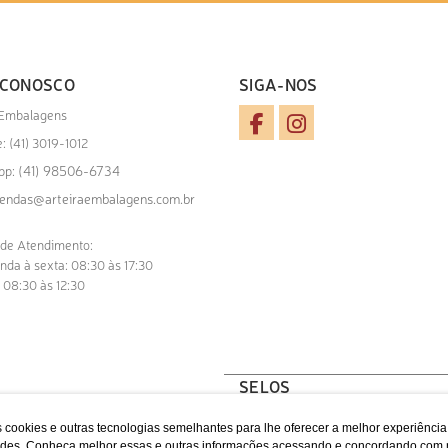
 CONOSCO
SIGA-NOS
 Embalagens
: (41) 3019-1012
(41) 98506-6734
pp:
endas@arteiraembalagens.com.br
 de Atendimento:
nda à sexta: 08:30 às 17:30
 08:30 às 12:30
SELOS
 cookies e outras tecnologias semelhantes para lhe oferecer a melhor experiênci
idades. Conheça melhor essas e outras informações acessando e concordando com