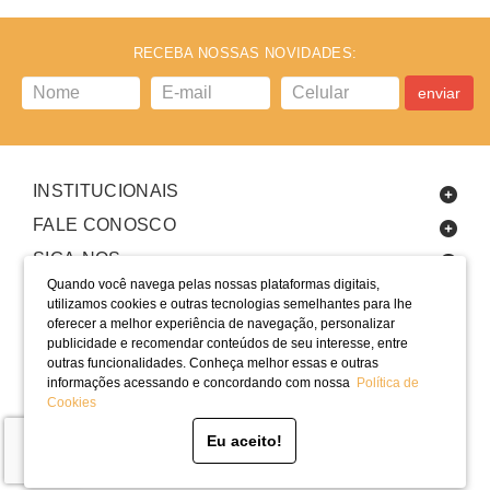
RECEBA NOSSAS NOVIDADES:
enviar
INSTITUCIONAIS
FALE CONOSCO
SIGA-NOS
Quando você navega pelas nossas plataformas digitais,
utilizamos cookies e outras tecnologias semelhantes para lhe
oferecer a melhor experiência de navegação, personalizar
publicidade e recomendar conteúdos de seu interesse, entre
outras funcionalidades. Conheça melhor essas e outras
informações acessando e concordando com nossa
Política de
LOCALIZAÇÃO
Cookies
SELOS
Eu aceito!
Desenvolvido por Bruc Internet