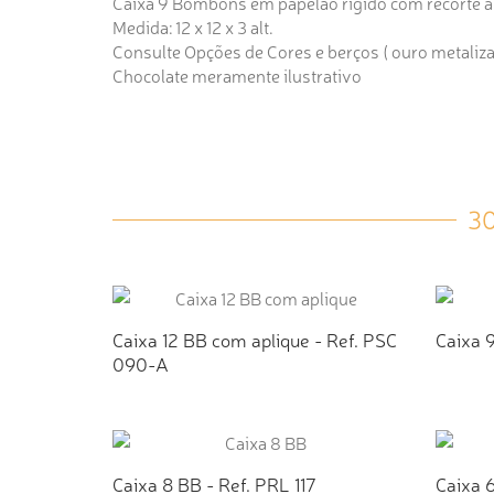
Caixa 9 Bombons em papelão rígido com recorte á 
Medida: 12 x 12 x 3 alt.
Consulte Opções de Cores e berços ( ouro metalizado
Chocolate meramente ilustrativo
3
Caixa 12 BB com aplique - Ref. PSC
Caixa 9
090-A
ADICIONAR AO ORÇAMENTO
AD
Caixa 8 BB - Ref. PRL 117
Caixa 6