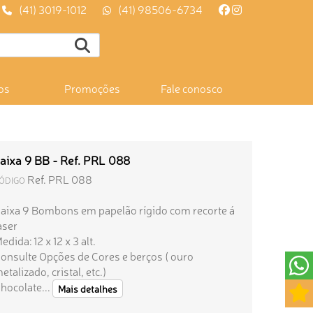
(41) 3019-1012
(41) 98506-6734
os
Promoções
Fale conosco
aixa 9 BB - Ref. PRL 088
Ref. PRL 088
ÓDIGO
aixa 9 Bombons em papelão rígido com recorte á
aser
edida: 12 x 12 x 3 alt.
onsulte Opções de Cores e berços ( ouro
etalizado, cristal, etc.)
hocolate...
Mais detalhes