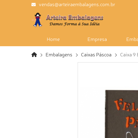
vendas@arteiraembalagens.com.br
Home
Empresa
Emba
Embalagens
Caixas Páscoa
Caixa 9 