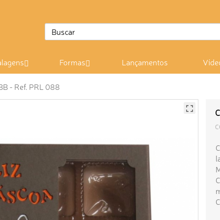
lagens
Formas
Lançamentos
Víde
BB - Ref. PRL 088
C
C
C
l
M
C
m
C