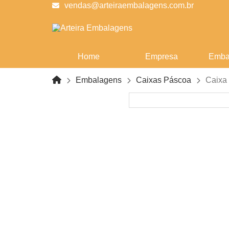
vendas@arteiraembalagens.com.br
Home
Empresa
Emba
Embalagens
Caixas Páscoa
Caixa 