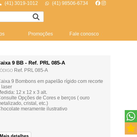
(41) 3019-1012
(41) 98506-6734
os
Promoções
Fale conosco
aixa 9 BB - Ref. PRL 085-A
Ref. PRL 085-A
ÓDIGO
aixa 9 Bombons em papelão rígido com recorte
 laser
edida: 12 x 12 x 3 alt.
onsulte Opções de Cores e berços ( ouro
etalizado, cristal, etc.)
hocolate meramente ilustrativo
Mais detalhes