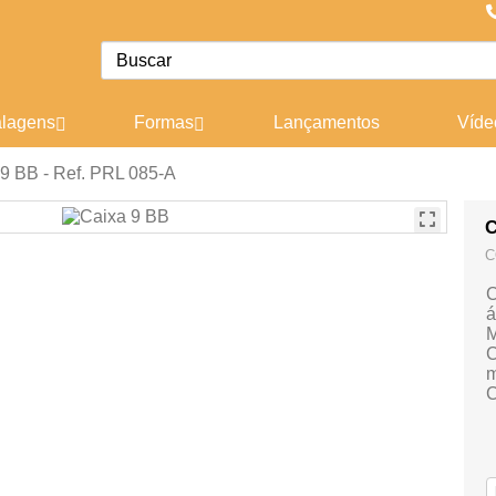
lagens
Formas
Lançamentos
Víde
9 BB - Ref. PRL 085-A
C
C
C
á
M
C
m
C