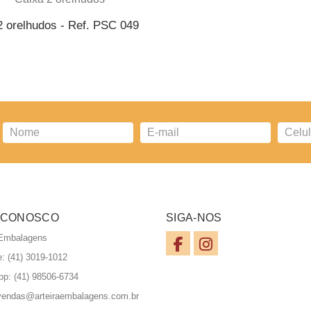
2 orelhudos - Ref. PSC 049
ICIONAR AO ORÇAMENTO
 CONOSCO
SIGA-NOS
 Embalagens
e: (41) 3019-1012
pp:
(41) 98506-6734
vendas@arteiraembalagens.com.br