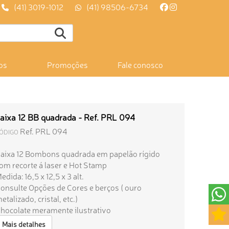
(41) 3019-1012
(41) 98506-6734
os
Promoções
Fale conosco
aixa 12 BB quadrada - Ref. PRL 094
Ref. PRL 094
ÓDIGO
aixa 12 Bombons quadrada em papelão rígido
om recorte á laser e Hot Stamp
edida: 16,5 x 12,5 x 3 alt.
onsulte Opções de Cores e berços ( ouro
etalizado, cristal, etc.)
hocolate meramente ilustrativo
Mais detalhes