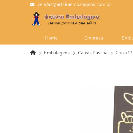
vendas@arteiraembalagens.com.br
Home
Empresa
Emba
Embalagens
Caixas Páscoa
Caixa 12