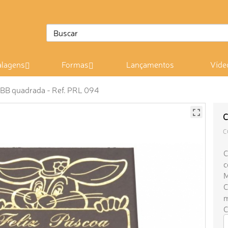
lagens
Formas
Lançamentos
Víde
 BB quadrada - Ref. PRL 094
C
C
C
c
M
C
m
C