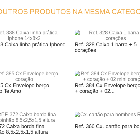
 OUTROS PRODUTOS NA MESMA CATEGO
8 Caixa linha prática Iphone
Ref. 328 Caixa 1 barra + 5
2
corações
ICIONAR AO ORÇAMENTO
ADICIONAR AO ORÇAME
85 Cx Envelope berço
Ref. 384 Cx Envelope berço
o Te Amo
+ coração + 02...
ICIONAR AO ORÇAMENTO
ADICIONAR AO ORÇAME
72 Caixa borda fina
Ref. 366 Cx. cartão para b
o 8,5x2,5x1,5 altura