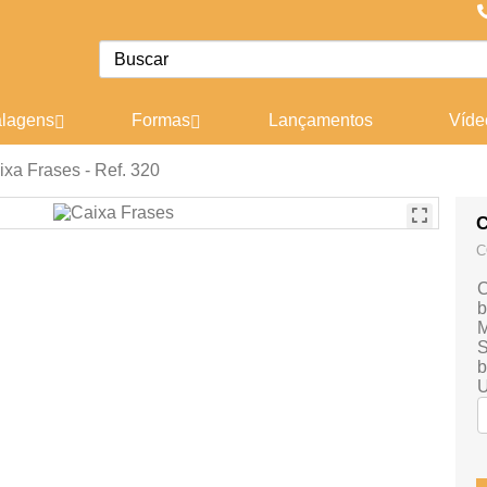
lagens
Formas
Lançamentos
Víde
ixa Frases - Ref. 320
C
C
C
b
M
S
b
U