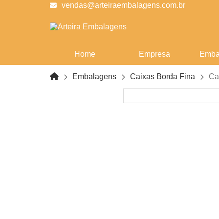
vendas@arteiraembalagens.com.br
Home
Empresa
Emba
Embalagens
Caixas Borda Fina
Ca