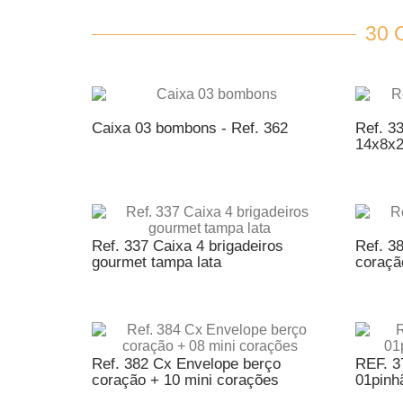
30
Caixa 03 bombons - Ref. 362
Ref. 33
14x8x
ADICIONAR AO ORÇAMENTO
AD
Ref. 337 Caixa 4 brigadeiros
Ref. 3
gourmet tampa lata
coraçã
ADICIONAR AO ORÇAMENTO
AD
Ref. 382 Cx Envelope berço
REF. 3
coração + 10 mini corações
01pinhã