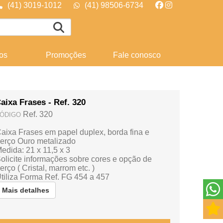
(41) 3019-1012
(41) 98506-6734
os
Promoções
Fale conosco
aixa Frases - Ref. 320
Ref. 320
ÓDIGO
aixa Frases em papel duplex, borda fina e
erço Ouro metalizado
edida: 21 x 11,5 x 3
olicite informações sobre cores e opção de
erço ( Cristal, marrom etc. )
tiliza Forma Ref. FG 454 a 457
Mais detalhes