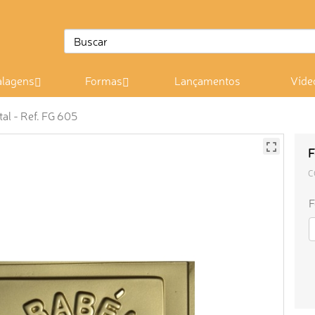
lagens
Formas
Lançamentos
Víde
al - Ref. FG 605
F
C
F