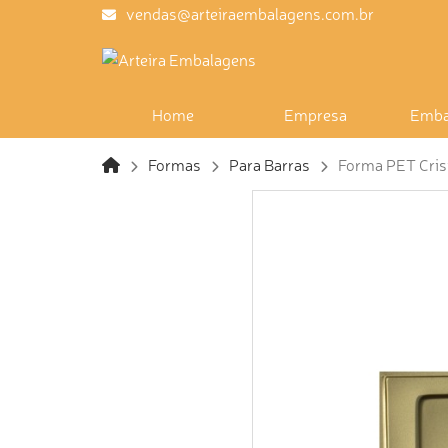
vendas@arteiraembalagens.com.br
Home
Empresa
Emba
Formas
Para Barras
Forma PET Crist