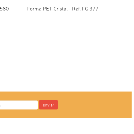
 580
Forma PET Cristal - Ref. FG 377
TO
ADICIONAR AO ORÇAMENTO
enviar