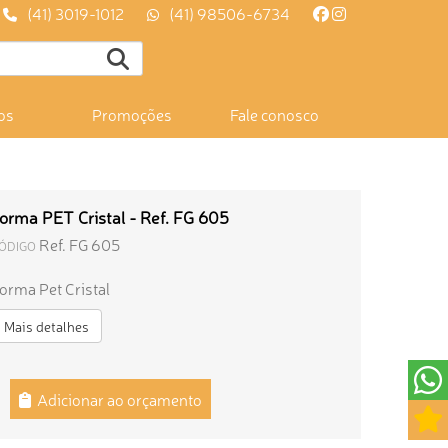
(41) 3019-1012
(41) 98506-6734
os
Promoções
Fale conosco
orma PET Cristal - Ref. FG 605
Ref. FG 605
ÓDIGO
orma Pet Cristal
Mais detalhes
Adicionar ao orçamento