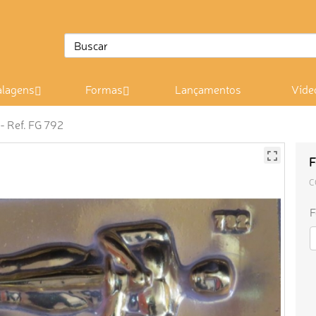
lagens
Formas
Lançamentos
Víde
- Ref. FG 792
F
C
F