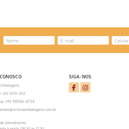
CIONAR AO ORÇAMENTO
 CONOSCO
SIGA-NOS
 Embalagens
: (41) 3019-1012
(41) 98506-6734
pp:
endas@arteiraembalagens.com.br
 de Atendimento:
nda à sexta: 08:30 às 17:30