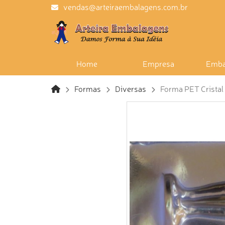
vendas@arteiraembalagens.com.br
Home
Empresa
Emba
Formas
Diversas
Forma PET Cristal 