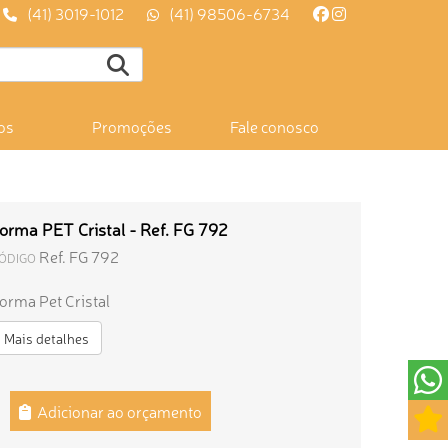
(41) 3019-1012
(41) 98506-6734
os
Promoções
Fale conosco
orma PET Cristal - Ref. FG 792
Ref. FG 792
ÓDIGO
orma Pet Cristal
Mais detalhes
Adicionar ao orçamento