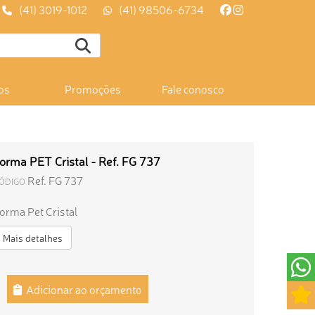
(41) 3019-1012
(41) 98506-6734
os
Promoções
Fale conosco
orma PET Cristal - Ref. FG 737
Ref. FG 737
ÓDIGO
orma Pet Cristal
Mais detalhes
Adicionar ao orçamento