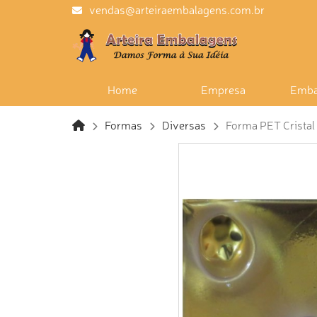
vendas@arteiraembalagens.com.br
Home
Empresa
Emba
Formas
Diversas
Forma PET Cristal 