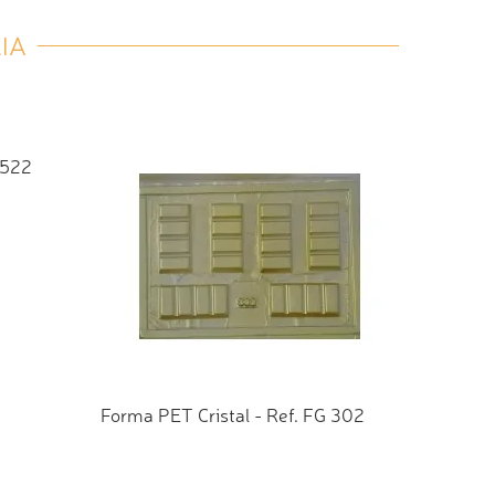
IA
 522
Forma P
TO
AD
Forma PET Cristal - Ref. FG 302
ADICIONAR AO ORÇAMENTO