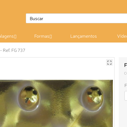
lagens
Formas
Lançamentos
Víde
- Ref. FG 737
F
C
F