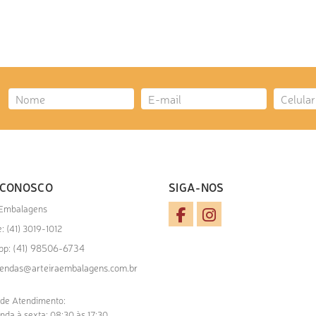
CIONAR AO ORÇAMENTO
 CONOSCO
SIGA-NOS
 Embalagens
: (41) 3019-1012
(41) 98506-6734
pp:
endas@arteiraembalagens.com.br
 de Atendimento:
nda à sexta: 08:30 às 17:30