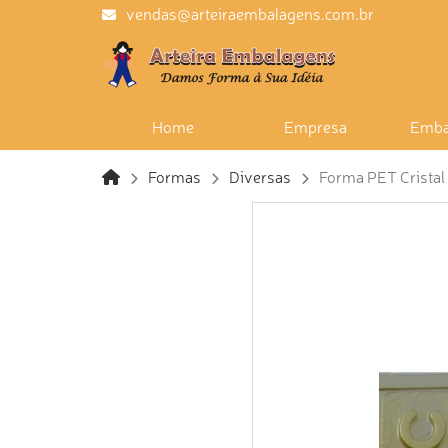
vendas@arteiraembalagens.com.br
Home
Empresa
Emba
Formas
Diversas
Forma PET Cristal 