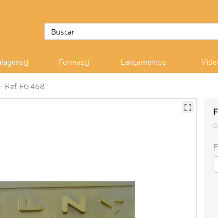
lagens
Formas
Lançamentos
Víde
- Ref. FG 468
F
C
F