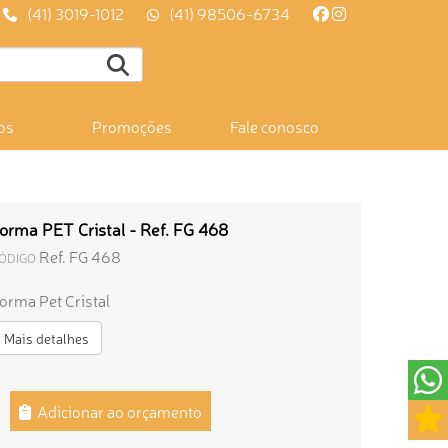
(41) 3019-1012
(41) 98506-6734
os
Promoções
Fale conosco
orma PET Cristal - Ref. FG 468
Ref. FG 468
ÓDIGO
orma Pet Cristal
Mais detalhes
Adicionar ao orçamento