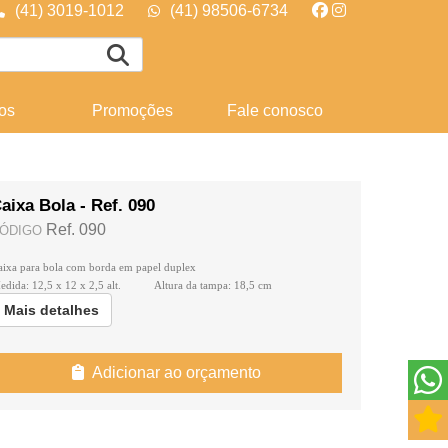
(41) 3019-1012
(41) 98506-6734
os
Promoções
Fale conosco
aixa Bola - Ref. 090
Ref. 090
ÓDIGO
aixa para bola com borda em papel duplex
edida: 12,5 x 12 x 2,5 alt. Altura da tampa: 18,5 cm
Mais detalhes
Adicionar ao orçamento