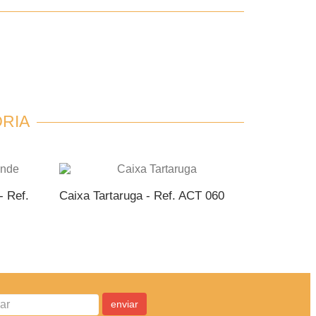
RIA
- Ref.
Caixa Tartaruga - Ref. ACT 060
Caixa Avi
NTO
ADICIONAR AO ORÇAMENTO
ADIC
enviar