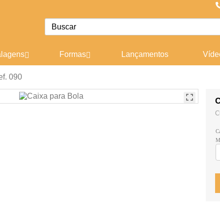
lagens
Formas
Lançamentos
Víde
ef. 090
C
C
C
M