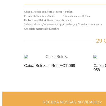
Caixa para bola com borda em papel duplex
Medida: 12,5 x 12 x 2,5 alt. Altura da tampa: 18,5 cm
Utiliza forma Ref. 486 em Formas Infantis.
Solicite informações de cores e opção de berço ( Cristal, marrom, etc. )
Chocolate meramente ilustrativo
29
Caixa Beleza - Ref. ACT 069
Caixa 
058
ADICIONAR AO ORÇAMENTO
AD
RECEBA NOSSAS NOVIDADES: