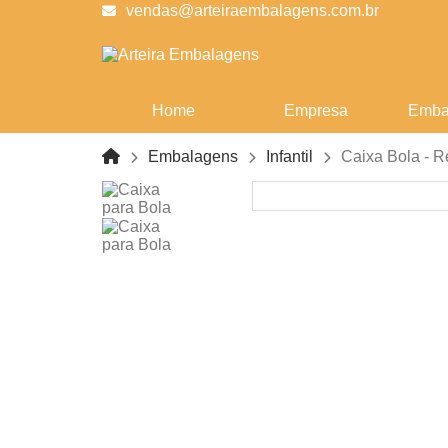
vendas@arteiraembalagens.com.br
Home
Empresa
Emba
Embalagens
Infantil
Caixa Bola - R