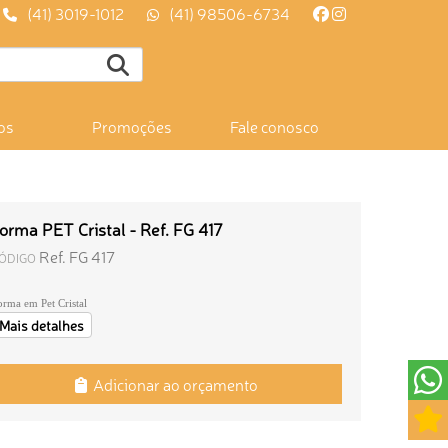
(41) 3019-1012
(41) 98506-6734
os
Promoções
Fale conosco
orma PET Cristal - Ref. FG 417
Ref. FG 417
ÓDIGO
orma em Pet Cristal
Mais detalhes
Adicionar ao orçamento