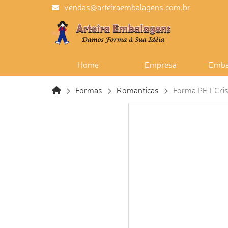
vendas@arteiraembalagens.com.br
Home
Empresa
Emba
Formas
Romanticas
Forma PET Crist