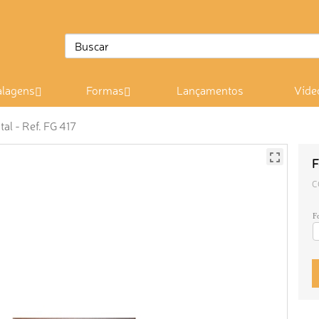
lagens
Formas
Lançamentos
Víde
al - Ref. FG 417
F
C
F