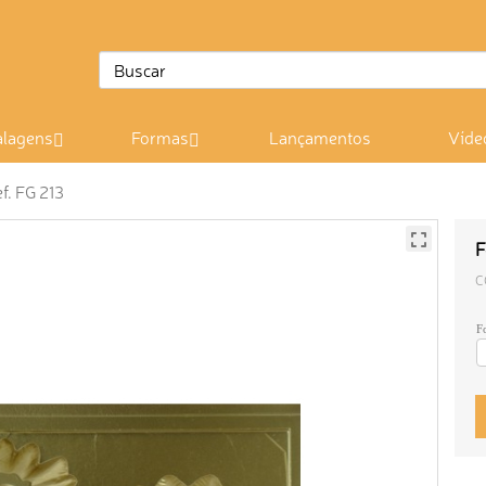
lagens
Formas
Lançamentos
Víde
f. FG 213
F
C
F