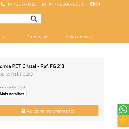
(41) 3019-1012
(41) 98506-6734
os
Promoções
Fale conosco
orma PET Cristal - Ref. FG 213
Ref. FG 213
ÓDIGO
orma em Pet Cristal
Mais detalhes
Adicionar ao orçamento