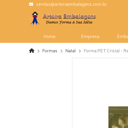
vendas@arteiraembalagens.com.br
Home
Empresa
Emba
Formas
Natal
Forma PET Cristal - Re