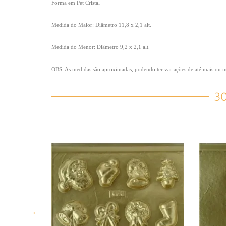
Forma em Pet Cristal
Medida do Maior: Diâmetro 11,8 x 2,1 alt.
Medida do Menor: Diâmetro 9,2 x 2,1 alt.
OBS: As medidas são aproximadas, podendo ter variações de até mais ou
3
 FG 434
ENTO