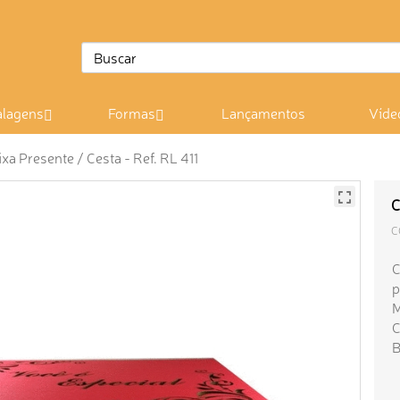
lagens
Formas
Lançamentos
Víde
ixa Presente / Cesta - Ref. RL 411
C
C
C
p
M
C
B