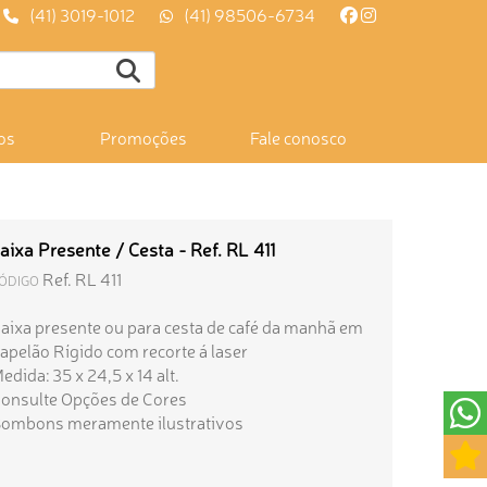
(41) 3019-1012
(41) 98506-6734
os
Promoções
Fale conosco
aixa Presente / Cesta - Ref. RL 411
Ref. RL 411
ÓDIGO
aixa presente ou para cesta de café da manhã em
apelão Rígido com recorte á laser
edida: 35 x 24,5 x 14 alt.
onsulte Opções de Cores
ombons meramente ilustrativos