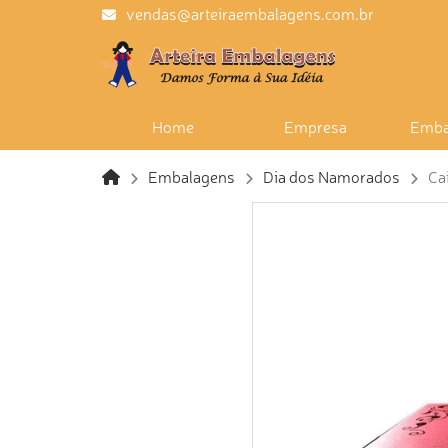
vendas@arteiraembalagens.com.br
Home
Empresa
Emba
Embalagens
Dia dos Namorados
Ca